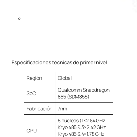
Especificaciones técnicas de primer nivel
Región
Global
Qualcomm Snapdragon
SoC
855 (SDM855)
Fabricación
7nm
8 núcleos (1×2.84 GHz
Kryo 485 & 3×2.42 GHz
CPU
Kryo 485 & 4×1.78 GHz