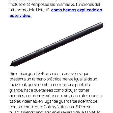
incluso el S Pen posee las mismas 25 funciones del
último modelo Note 10,
como hemos explicado en
este video.
Sin embargo, el S-Pen en esta ocasión si que
presenta un tamaño prácticamente igual al de un
lápiz real, que a combinarse con una pantalla
grande, hace que tareas como dibujar, tomar
apuntes, colorear y más sean muy naturales en esta
tablet. Además, en lugar de guardarse adentro del
equipo como en un Galaxy Note, este S Pen se
guarda siendo apoyado en el reverso de la tablet, lo