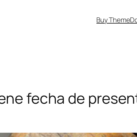
Buy Theme
D
ene fecha de present