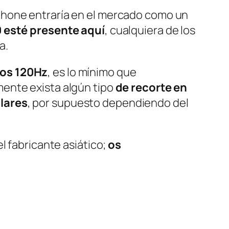
phone entraría en el mercado como un
 esté presente aquí
, cualquiera de los
a.
nos 120Hz
, es lo mínimo que
mente exista algún tipo
de recorte en
ólares
, por supuesto dependiendo del
l fabricante asiático;
os