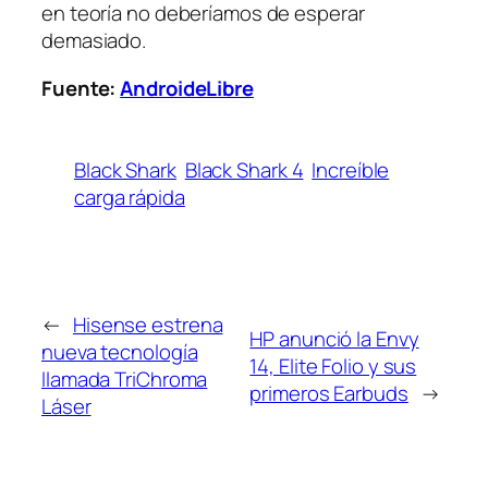
en teoría no deberíamos de esperar
demasiado.
Fuente:
AndroideLibre
Black Shark
Black Shark 4
Increíble
carga rápida
←
Hisense estrena
HP anunció la Envy
nueva tecnología
14, Elite Folio y sus
llamada TriChroma
primeros Earbuds
→
Láser