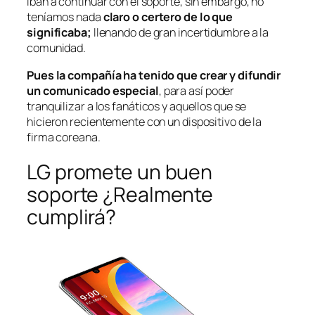
iban a continuar con el soporte, sin embargo, no
teníamos nada
claro o certero de lo que
significaba;
llenando de gran incertidumbre a la
comunidad.
Pues la compañía ha tenido que crear y difundir
un comunicado especial
, para así poder
tranquilizar a los fanáticos y aquellos que se
hicieron recientemente con un dispositivo de la
firma coreana.
LG promete un buen
soporte ¿Realmente
cumplirá?