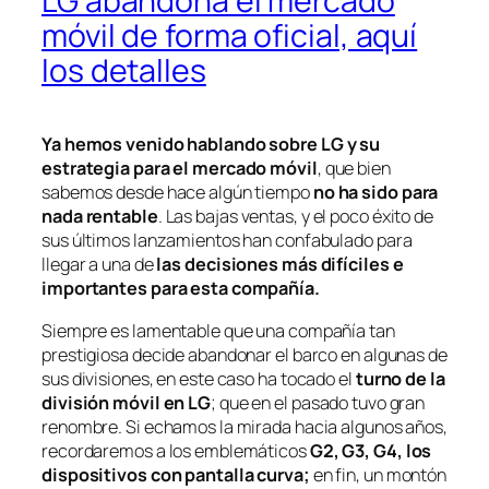
LG abandona el mercado
móvil de forma oficial, aquí
los detalles
Ya hemos venido hablando sobre LG y su
estrategia para el mercado móvil
, que bien
sabemos desde hace algún tiempo
no ha sido para
nada rentable
. Las bajas ventas, y el poco éxito de
sus últimos lanzamientos han confabulado para
llegar a una de
las decisiones más difíciles e
importantes para esta compañía.
Siempre es lamentable que una compañía tan
prestigiosa decide abandonar el barco en algunas de
sus divisiones, en este caso ha tocado el
turno de la
división móvil en LG
; que en el pasado tuvo gran
renombre. Si echamos la mirada hacia algunos años,
recordaremos a los emblemáticos
G2, G3, G4, los
dispositivos con pantalla curva;
en fin, un montón