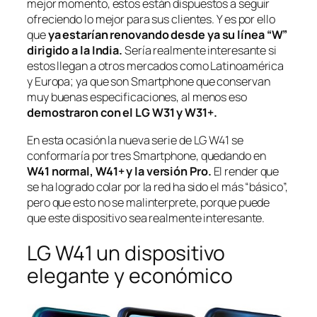
mejor momento, estos están dispuestos a seguir
ofreciendo lo mejor para sus clientes. Y es por ello
que
ya estarían renovando desde ya su línea “W”
dirigido a la India.
Sería realmente interesante si
estos llegan a otros mercados como Latinoamérica
y Europa; ya que son Smartphone que conservan
muy buenas especificaciones, al menos eso
demostraron con el LG W31 y W31+.
En esta ocasión la nueva serie de LG W41 se
conformaría por tres Smartphone, quedando en
W41 normal, W41+ y la versión Pro.
El render que
se ha logrado colar por la red ha sido el más “básico”,
pero que esto no se malinterprete, porque puede
que este dispositivo sea realmente interesante.
LG W41 un dispositivo
elegante y económico