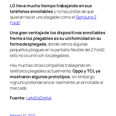
LG lleva mucho tiempo trabajando en sus
teléfonos enrollables
y no hay pistas de que
quieran hacer uno plegable como el
Samsung Z
Fold2
.
Una gran ventaja de los dispositivos enrollables
frente a los plegables es su uniformidad en su
forma desplegada
, donde vemos algunas
pequeños pliegues en la pantalla flexible del Z Fold2,
esto no ocurre con los plegables.
Hay muchas otras compañías trabajando en
teléfonos plegables actualmente,
Oppo y TCL ya
mostraron algunos prototipos
, sin embargo
nignuno pretende lanzar realmente un enrollable al
mercado.
Fuente:
LetsGoDigital
febrero 10, 2021