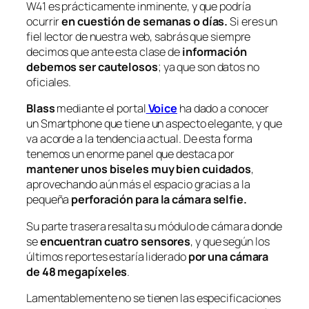
W41 es prácticamente inminente, y que podría
ocurrir
en cuestión de semanas o días.
Si eres un
fiel lector de nuestra web, sabrás que siempre
decimos que ante esta clase de
información
debemos ser cautelosos
; ya que son datos no
oficiales.
Blass
mediante el portal
Voice
ha dado a conocer
un Smartphone que tiene un aspecto elegante, y que
va acorde a la tendencia actual. De esta forma
tenemos un enorme panel que destaca por
mantener unos biseles muy bien cuidados
,
aprovechando aún más el espacio gracias a la
pequeña
perforación para la cámara selfie.
Su parte trasera resalta su módulo de cámara donde
se
encuentran cuatro sensores
, y que según los
últimos reportes estaría liderado
por una cámara
de 48 megapíxeles
.
Lamentablemente no se tienen las especificaciones