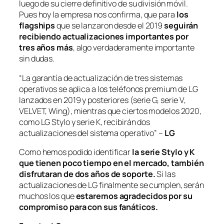
luego de su cierre definitivo de su división móvil.
Pues hoy la empresa nos confirma, que para
los
flagships
que se lanzaron desde el 2019
seguirán
recibiendo actualizaciones importantes por
tres años más
, algo verdaderamente importante
sin dudas.
“La garantía de actualización de tres sistemas
operativos se aplica a los teléfonos premium de LG
lanzados en 2019 y posteriores (serie G, serie V,
VELVET, Wing), mientras que ciertos modelos 2020,
como LG Stylo y serie K, recibirán dos
actualizaciones del sistema operativo” –
LG
Como hemos podido identificar
la serie Stylo y K
que tienen poco tiempo en el mercado, también
disfrutaran de dos años de soporte.
Si las
actualizaciones de LG finalmente se cumplen, serán
muchos los que
estaremos agradecidos por su
compromiso para con sus fanáticos.