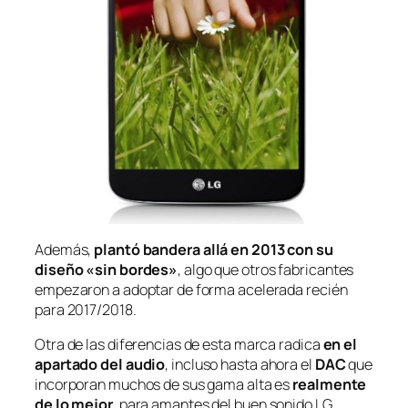
Además,
plantó bandera allá en 2013 con su
diseño «sin bordes»
, algo que otros fabricantes
empezaron a adoptar de forma acelerada recién
para 2017/2018.
Otra de las diferencias de esta marca radica
en el
apartado del audio
, incluso hasta ahora el
DAC
que
incorporan muchos de sus gama alta es
realmente
de lo mejor
, para amantes del buen sonido LG